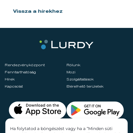
Vissza a hírekhez
Rendezvényközpont
Rólunk
Fenntarthatóság
Mozi
Hírek
Szolgáltatások
Kapcsolat
Bérelhető területek
Ha folytatod a böngészést vagy ha a “Minden süti