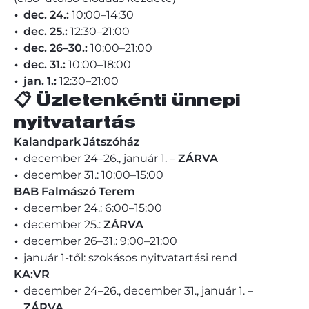
dec. 24.:
10:00–14:30
dec. 25.:
12:30–21:00
dec. 26–30.:
10:00–21:00
dec. 31.:
10:00–18:00
jan. 1.:
12:30–21:00
📋 Üzletenkénti ünnepi
nyitvatartás
Kalandpark Játszóház
december 24–26., január 1. –
ZÁRVA
december 31.: 10:00–15:00
BAB Falmászó Terem
december 24.: 6:00–15:00
december 25.:
ZÁRVA
december 26–31.: 9:00–21:00
január 1-től: szokásos nyitvatartási rend
KA:VR
december 24–26., december 31., január 1. –
ZÁRVA