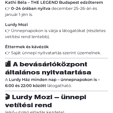
Kathi Béla – THE LEGEND Budapest edzőterem
👉
0–24 órában nyitva
december 25–26-án és
január 1-jén is.
Lurdy Mozi
👉 Ünnepnapokon is várja a látogatókat (részletes
vetítési rend lentebb).
Éttermek és kávézók
👉 Saját ünnepi nyitvatartás szerint üzemelnek.
🏬 A bevásárlóközpont
általános nyitvatartása
A
Lurdy Ház minden nap – ünnepnapokon is –
6:00 és 22:00 között
látogatható.
🎬 Lurdy Mozi – ünnepi
vetítési rend
(első–utolsó előadás kezdete)