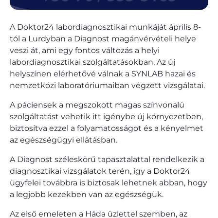
A Doktor24 labordiagnosztikai munkáját április 8-
tól a Lurdyban a Diagnost magánvérvételi helye
veszi át, ami egy fontos változás a helyi
labordiagnosztikai szolgáltatásokban. Az új
helyszínen elérhetővé válnak a SYNLAB hazai és
nemzetközi laboratóriumaiban végzett vizsgálatai.
A páciensek a megszokott magas színvonalú
szolgáltatást vehetik itt igénybe új környezetben,
biztosítva ezzel a folyamatosságot és a kényelmet
az egészségügyi ellátásban.
A Diagnost széleskörű tapasztalattal rendelkezik a
diagnosztikai vizsgálatok terén, így a Doktor24
ügyfelei továbbra is biztosak lehetnek abban, hogy
a legjobb kezekben van az egészségük.
Az első emeleten a Háda üzlettel szemben, az