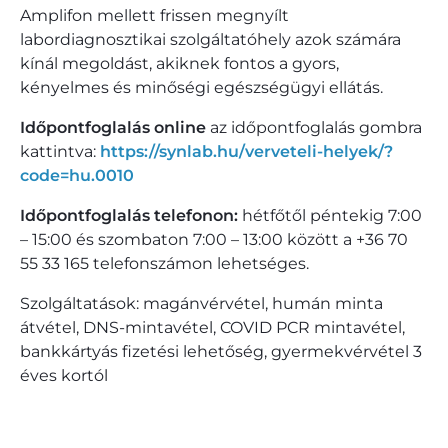
Amplifon mellett frissen megnyílt
labordiagnosztikai szolgáltatóhely azok számára
kínál megoldást, akiknek fontos a gyors,
kényelmes és minőségi egészségügyi ellátás.
Időpontfoglalás online
az időpontfoglalás gombra
kattintva:
https://synlab.hu/verveteli-helyek/?
code=hu.0010
Időpontfoglalás telefonon:
hétfőtől péntekig 7:00
– 15:00 és szombaton 7:00 – 13:00 között a +36 70
55 33 165 telefonszámon lehetséges.
Szolgáltatások: magánvérvétel, humán minta
átvétel, DNS-mintavétel, COVID PCR mintavétel,
bankkártyás fizetési lehetőség, gyermekvérvétel 3
éves kortól