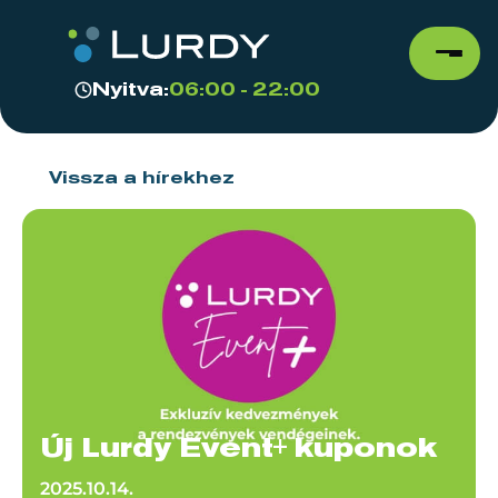
Nyitva:
06:00 - 22:00
Vissza a hírekhez
Új Lurdy Event+ kuponok
2025.10.14.