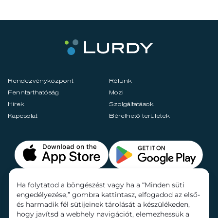
Rendezvényközpont
Rólunk
Fenntarthatóság
Mozi
Hírek
Szolgáltatások
Kapcsolat
Bérelhető területek
Ha folytatod a böngészést vagy ha a “Minden süti
engedélyezése,” gombra kattintasz, elfogadod az első-
és harmadik fél sütijeinek tárolását a készülékeden,
hogy javítsd a webhely navigációt, elemezhessük a