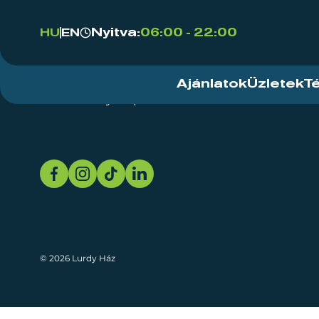
Nyitva:
06:00 - 22:00
HU
EN
Ajánlatok
Üzletek
T
Rendezvényközpont
Rólunk
Fenn
© 2026 Lurdy Ház