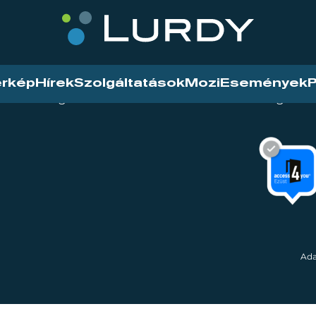
érkép
Hírek
Szolgáltatások
Mozi
Események
P
tarthatóság
Mozi
Hírek
Szolgáltat
Ada