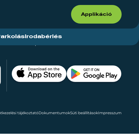
Applikáció
arkolás
Irodabérlés
ások
Kapcsolat
Bérelhető területek
tkezelési tájékoztató
Dokumentumok
Süti beállítások
Impresszum