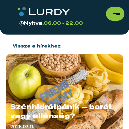
Nyitva:
06:00 - 22:00
Vissza a hírekhez
Szénhidrátpánik – barát
vagy ellenség?
2026.03.11.