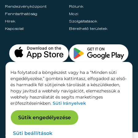
Rendezvényközpont
Rólunk
Fenntarthatóság
Mozi
Hírek
Szolgáltatások
Kapcsolat
Bérelhető területek
Ha folytatod a böngészést vagy ha a “Minden süti
engedélyezése,” gombra kattintasz, elfogadod az első-
és harmadik fél sütijeinek tárolását a készülékeden,
hogy javítsd a webhely navigációt, elemezhessük a
webhely használatát és segíts marketinges
erőfeszítéseinkben.
Süti Irányelvek
Sütik engedélyezése
Süti beállítások
Adatkezelési tájékoztató
Dokumentumok
Süti beállítások
Impresszum