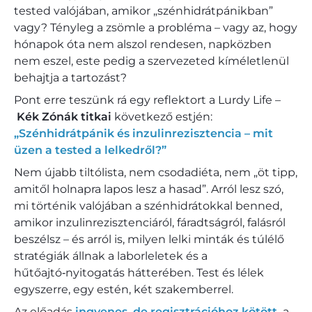
tested valójában, amikor „szénhidrátpánikban”
vagy? Tényleg a zsömle a probléma – vagy az, hogy
hónapok óta nem alszol rendesen, napközben
nem eszel, este pedig a szervezeted kíméletlenül
behajtja a tartozást?
Pont erre teszünk rá egy reflektort a Lurdy Life –
Kék Zónák titkai
következő estjén:
„Szénhidrátpánik és inzulinrezisztencia – mit
üzen a tested a lelkedről?”
Nem újabb tiltólista, nem csodadiéta, nem „öt tipp,
amitől holnapra lapos lesz a hasad”. Arról lesz szó,
mi történik valójában a szénhidrátokkal benned,
amikor inzulinrezisztenciáról, fáradtságról, falásról
beszélsz – és arról is, milyen lelki minták és túlélő
stratégiák állnak a laborleletek és a
hűtőajtó‑nyitogatás hátterében. Test és lélek
egyszerre, egy estén, két szakemberrel.
Az előadás
ingyenes, de regisztrációhoz kötött
,
a