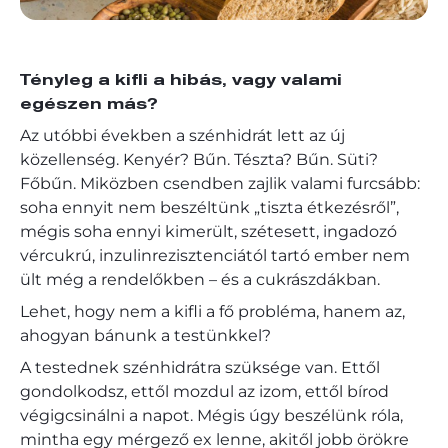
Tényleg a kifli a hibás, vagy valami
egészen más?
Az utóbbi években a szénhidrát lett az új
közellenség. Kenyér? Bűn. Tészta? Bűn. Süti?
Főbűn. Miközben csendben zajlik valami furcsább:
soha ennyit nem beszéltünk „tiszta étkezésről”,
mégis soha ennyi kimerült, szétesett, ingadozó
vércukrú, inzulinrezisztenciától tartó ember nem
ült még a rendelőkben – és a cukrászdákban.
Lehet, hogy nem a kifli a fő probléma, hanem az,
ahogyan bánunk a testünkkel?
A testednek szénhidrátra szüksége van. Ettől
gondolkodsz, ettől mozdul az izom, ettől bírod
végigcsinálni a napot. Mégis úgy beszélünk róla,
mintha egy mérgező ex lenne, akitől jobb örökre