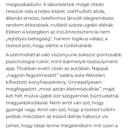
megszabadulni. A laborleletek mögé ritkán
tesszük oda a teljes képet: széthullott alvás,
állandó stressz, telefonhoz láncolt idegrendszer,
random étkezések, nulláról százra ugráló diéták.
Ebben a közegben az inzulinrezisztencia nem
„rejtélyes betegség”, hanem logikus válasz: a
tested jelzi, hogy elérte a tűréshatárát.
A szénhidráttal való viszonyunk sokszor pontosabb
pszichológiai tükör, mint bármelyik testsúlymérő
app. Titokban evett csoki az autóban. Nappal
„nagyon fegyelmezett” saláta, este féktelen
kifosztott konyhaszekrény. Ünnepélyesen
megfogadott „most aztán életmódváltás”, majd
két hét múlva újabb kör szégyennel, bűntudattal,
magyarázkodással. Nem arról van szó, hogy
gyenge vagy. Arról van szó, hogy a tested túlélni
próbál, miközben az eszed diétás háborút vív.
Lehet, hogy ideje lenne megkérdezni: mit üzen a