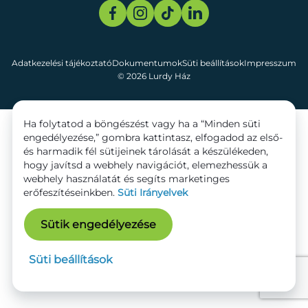
Adatkezelési tájékoztató
Dokumentumok
Süti beállítások
Impresszum
© 2026 Lurdy Ház
Ha folytatod a böngészést vagy ha a “Minden süti
engedélyezése,” gombra kattintasz, elfogadod az első-
és harmadik fél sütijeinek tárolását a készülékeden,
hogy javítsd a webhely navigációt, elemezhessük a
webhely használatát és segíts marketinges
erőfeszítéseinkben.
Süti Irányelvek
Sütik engedélyezése
Süti beállítások