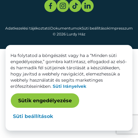
Adatkezelési tájékoztató
Dokumentumok
Süti beállítások
Impresszum
© 2026 Lurdy Ház
Ha folytatod a böngészést vagy ha a “Minden süti
engedélyezése,” gombra kattintasz, elfogadod az első-
és harmadik fél sütijeinek tárolását a készülékeden,
hogy javítsd a webhely navigációt, elemezhessük a
webhely használatát és segíts marketinges
erőfeszítéseinkben.
Süti Irányelvek
Sütik engedélyezése
Süti beállítások