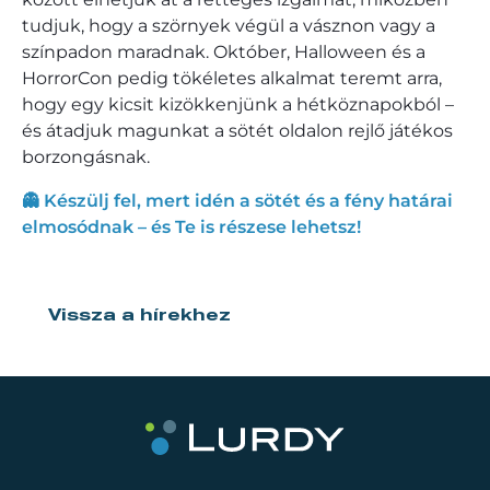
tudjuk, hogy a szörnyek végül a vásznon vagy a
színpadon maradnak. Október, Halloween és a
HorrorCon pedig tökéletes alkalmat teremt arra,
hogy egy kicsit kizökkenjünk a hétköznapokból –
és átadjuk magunkat a sötét oldalon rejlő játékos
borzongásnak.
👻 Készülj fel, mert idén a sötét és a fény határai
elmosódnak – és Te is részese lehetsz!
Vissza a hírekhez