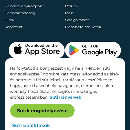
Rendezvényközpont
Rólunk
Fenntarthatóság
Mozi
Hírek
Szolgáltatások
Kapcsolat
Bérelhető területek
Ha folytatod a böngészést vagy ha a “Minden süti
engedélyezése,” gombra kattintasz, elfogadod az első-
és harmadik fél sütijeinek tárolását a készülékeden,
hogy javítsd a webhely navigációt, elemezhessük a
webhely használatát és segíts marketinges
erőfeszítéseinkben.
Süti Irányelvek
Sütik engedélyezése
Süti beállítások
Adatkezelési tájékoztató
Dokumentumok
Süti beállítások
Impresszum