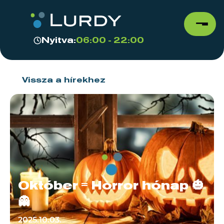
Nyitva:
06:00 - 22:00
Vissza a hírekhez
Október = Horror hónap 🎃
👻
2025.10.03.