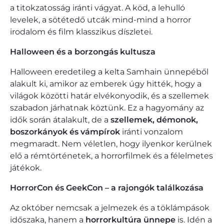
a titokzatosság iránti vágyat. A köd, a lehulló
levelek, a sötétedő utcák mind-mind a horror
irodalom és film klasszikus díszletei.
Halloween és a borzongás kultusza
Halloween eredetileg a kelta Samhain ünnepéből
alakult ki, amikor az emberek úgy hitték, hogy a
világok közötti határ elvékonyodik, és a szellemek
szabadon járhatnak köztünk. Ez a hagyomány az
idők során átalakult, de a
szellemek, démonok,
boszorkányok és vámpírok
iránti vonzalom
megmaradt. Nem véletlen, hogy ilyenkor kerülnek
elő a rémtörténetek, a horrorfilmek és a félelmetes
játékok.
HorrorCon és GeekCon – a rajongók találkozása
Az október nemcsak a jelmezek és a töklámpások
időszaka, hanem a
horrorkultúra ünnepe
is. Idén a