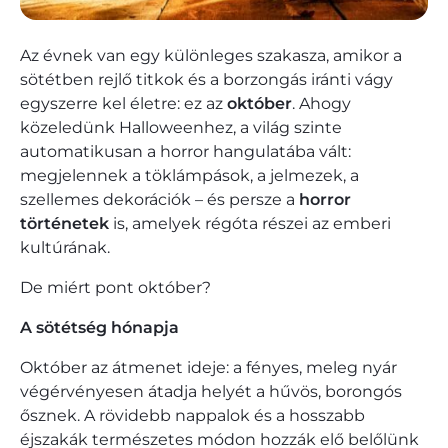
Az évnek van egy különleges szakasza, amikor a
sötétben rejlő titkok és a borzongás iránti vágy
egyszerre kel életre: ez az
október
. Ahogy
közeledünk Halloweenhez, a világ szinte
automatikusan a horror hangulatába vált:
megjelennek a töklámpások, a jelmezek, a
szellemes dekorációk – és persze a
horror
történetek
is, amelyek régóta részei az emberi
kultúrának.
De miért pont október?
A sötétség hónapja
Október az átmenet ideje: a fényes, meleg nyár
végérvényesen átadja helyét a hűvös, borongós
ősznek. A rövidebb nappalok és a hosszabb
éjszakák természetes módon hozzák elő belőlünk