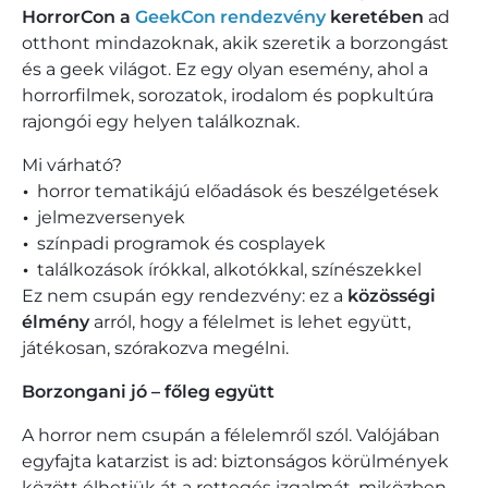
HorrorCon a
GeekCon rendezvény
keretében
ad
otthont mindazoknak, akik szeretik a borzongást
és a geek világot. Ez egy olyan esemény, ahol a
horrorfilmek, sorozatok, irodalom és popkultúra
rajongói egy helyen találkoznak.
Mi várható?
horror tematikájú előadások és beszélgetések
jelmezversenyek
színpadi programok és cosplayek
találkozások írókkal, alkotókkal, színészekkel
Ez nem csupán egy rendezvény: ez a
közösségi
élmény
arról, hogy a félelmet is lehet együtt,
játékosan, szórakozva megélni.
Borzongani jó – főleg együtt
A horror nem csupán a félelemről szól. Valójában
egyfajta katarzist is ad: biztonságos körülmények
között élhetjük át a rettegés izgalmát, miközben