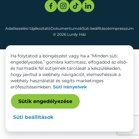
Adatkezelési tájékoztató
Dokumentumok
Süti beállítások
Impresszum
© 2026 Lurdy Ház
Ha folytatod a böngészést vagy ha a “Minden süti
engedélyezése,” gombra kattintasz, elfogadod az első-
és harmadik fél sütijeinek tárolását a készülékeden,
hogy javítsd a webhely navigációt, elemezhessük a
webhely használatát és segíts marketinges
erőfeszítéseinkben.
Süti Irányelvek
Sütik engedélyezése
Süti beállítások