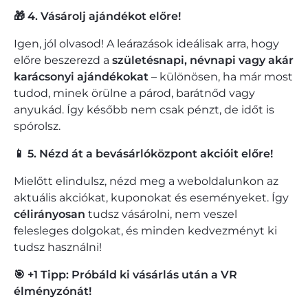
🎁 4. Vásárolj ajándékot előre!
Igen, jól olvasod! A leárazások ideálisak arra, hogy
előre beszerezd a
születésnapi, névnapi vagy akár
karácsonyi ajándékokat
– különösen, ha már most
tudod, minek örülne a párod, barátnőd vagy
anyukád. Így később nem csak pénzt, de időt is
spórolsz.
📱 5. Nézd át a bevásárlóközpont akcióit előre!
Mielőtt elindulsz, nézd meg a weboldalunkon az
aktuális akciókat, kuponokat és eseményeket. Így
célirányosan
tudsz vásárolni, nem veszel
felesleges dolgokat, és minden kedvezményt ki
tudsz használni!
🎯 +1 Tipp: Próbáld ki vásárlás után a VR
élményzónát!