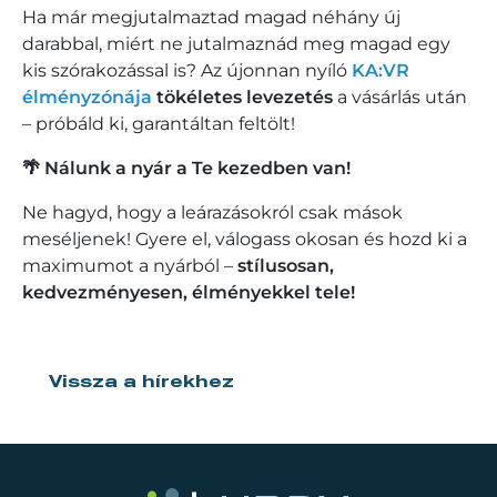
Ha már megjutalmaztad magad néhány új
darabbal, miért ne jutalmaznád meg magad egy
kis szórakozással is? Az újonnan nyíló
KA:VR
élményzónája
tökéletes levezetés
a vásárlás után
– próbáld ki, garantáltan feltölt!
🌴 Nálunk a nyár a Te kezedben van!
Ne hagyd, hogy a leárazásokról csak mások
meséljenek! Gyere el, válogass okosan és hozd ki a
maximumot a nyárból –
stílusosan,
kedvezményesen, élményekkel tele!
Vissza a hírekhez