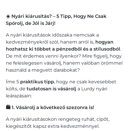
☀️ Nyári kiárusítás? – 5 Tipp, Hogy Ne Csak
Spórolj, de Jól is Járj!
A nyári kiárusítások időszaka nemcsak a
kedvezményekről szól, hanem arról is,
hogyan
hozhatsz ki többet a pénzedből és a stílusodból
.
De mit érdemes venni ilyenkor? Mire figyelj, hogy
ne feleslegesen vásárolj, hanem valóban örömmel
használd a megvett darabokat?
Íme 5
praktikus tipp
, hogy ne csak kevesebbet
költs, de
tudatosan is vásárolj
a Lurdy nyári
leárazásain:
🛍️ 1. Vásárolj a következő szezonra is!
A nyári kiárusításokon rengeteg ruhát, cipőt,
kiegészítőt kapsz extra kedvezménnyel.