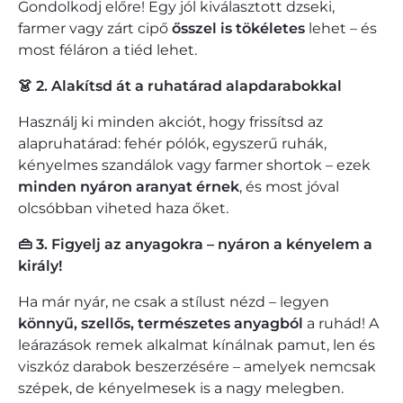
Gondolkodj előre! Egy jól kiválasztott dzseki,
farmer vagy zárt cipő
ősszel is tökéletes
lehet – és
most féláron a tiéd lehet.
👗 2. Alakítsd át a ruhatárad alapdarabokkal
Használj ki minden akciót, hogy frissítsd az
alapruhatárad: fehér pólók, egyszerű ruhák,
kényelmes szandálok vagy farmer shortok – ezek
minden nyáron aranyat érnek
, és most jóval
olcsóbban viheted haza őket.
👜 3. Figyelj az anyagokra – nyáron a kényelem a
király!
Ha már nyár, ne csak a stílust nézd – legyen
könnyű, szellős, természetes anyagból
a ruhád! A
leárazások remek alkalmat kínálnak pamut, len és
viszkóz darabok beszerzésére – amelyek nemcsak
szépek, de kényelmesek is a nagy melegben.