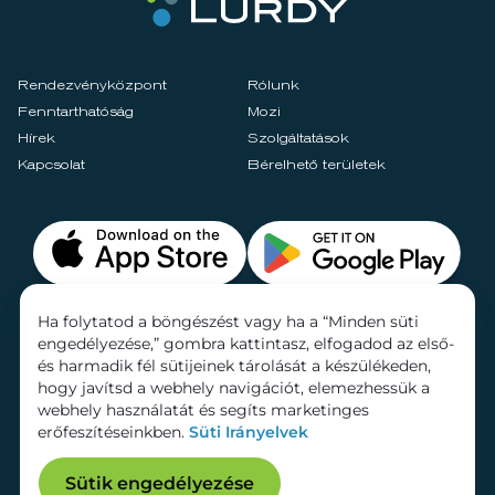
Rendezvényközpont
Rólunk
Fenntarthatóság
Mozi
Hírek
Szolgáltatások
Kapcsolat
Bérelhető területek
Ha folytatod a böngészést vagy ha a “Minden süti
engedélyezése,” gombra kattintasz, elfogadod az első-
és harmadik fél sütijeinek tárolását a készülékeden,
hogy javítsd a webhely navigációt, elemezhessük a
webhely használatát és segíts marketinges
erőfeszítéseinkben.
Süti Irányelvek
Sütik engedélyezése