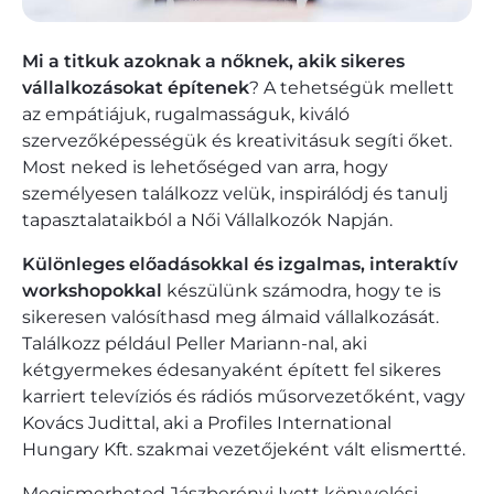
Mi a titkuk azoknak a nőknek, akik sikeres
vállalkozásokat építenek
? A tehetségük mellett
az empátiájuk, rugalmasságuk, kiváló
szervezőképességük és kreativitásuk segíti őket.
Most neked is lehetőséged van arra, hogy
személyesen találkozz velük, inspirálódj és tanulj
tapasztalataikból a Női Vállalkozók Napján.
Különleges előadásokkal és izgalmas, interaktív
workshopokkal
készülünk számodra, hogy te is
sikeresen valósíthasd meg álmaid vállalkozását.
Találkozz például Peller Mariann-nal, aki
kétgyermekes édesanyaként épített fel sikeres
karriert televíziós és rádiós műsorvezetőként, vagy
Kovács Judittal, aki a Profiles International
Hungary Kft. szakmai vezetőjeként vált elismertté.
Megismerheted Jászberényi Ivett könyvelési