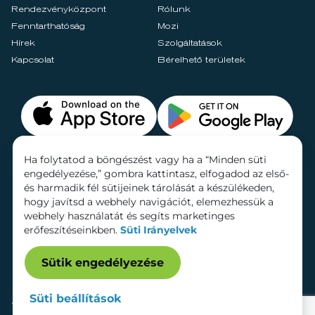
Rendezvényközpont
Rólunk
Fenntarthatóság
Mozi
Hírek
Szolgáltatások
Kapcsolat
Bérelhető területek
Ha folytatod a böngészést vagy ha a “Minden süti
engedélyezése,” gombra kattintasz, elfogadod az első-
és harmadik fél sütijeinek tárolását a készülékeden,
hogy javítsd a webhely navigációt, elemezhessük a
webhely használatát és segíts marketinges
erőfeszítéseinkben.
Süti Irányelvek
Sütik engedélyezése
Süti beállítások
Adatkezelési tájékoztató
Dokumentumok
Süti beállítások
Impresszum
© 2026 Lurdy Ház