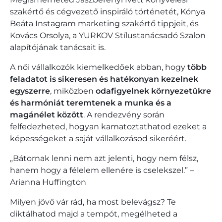
szakértő és cégvezető inspiráló történetét, Kónya
Beáta Instagram marketing szakértő tippjeit, és
Kovács Orsolya, a YURKOV Stílustanácsadó Szalon
alapítójának tanácsait is.
A női vállalkozók kiemelkedőek abban, hogy
több
feladatot is sikeresen és hatékonyan kezelnek
egyszerre
, miközben
odafigyelnek környezetükre
és harmóniát teremtenek a munka és a
magánélet között
. A rendezvény során
felfedezheted, hogyan kamatoztathatod ezeket a
képességeket a saját vállalkozásod sikeréért.
„Bátornak lenni nem azt jelenti, hogy nem félsz,
hanem hogy a félelem ellenére is cselekszel.” –
Arianna Huffington
Milyen jövő vár rád, ha most belevágsz? Te
diktálhatod majd a tempót, megélheted a