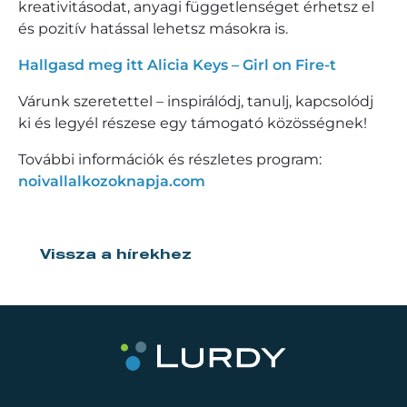
kreativitásodat, anyagi függetlenséget érhetsz el
és pozitív hatással lehetsz másokra is.
Hallgasd meg itt Alicia Keys – Girl on Fire-t
Várunk szeretettel – inspirálódj, tanulj, kapcsolódj
ki és legyél részese egy támogató közösségnek!
További információk és részletes program:
noivallalkozoknapja.com
Vissza a hírekhez