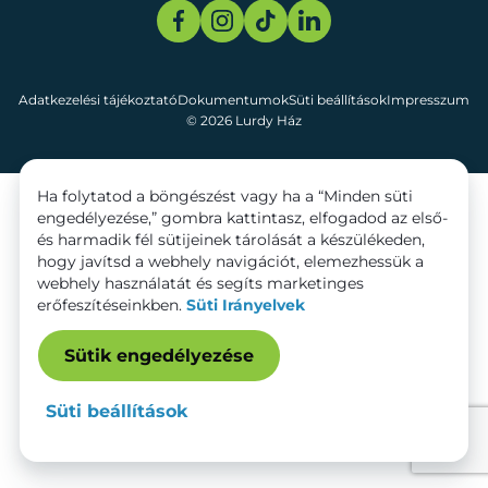
Adatkezelési tájékoztató
Dokumentumok
Süti beállítások
Impresszum
© 2026 Lurdy Ház
Ha folytatod a böngészést vagy ha a “Minden süti
engedélyezése,” gombra kattintasz, elfogadod az első-
és harmadik fél sütijeinek tárolását a készülékeden,
hogy javítsd a webhely navigációt, elemezhessük a
webhely használatát és segíts marketinges
erőfeszítéseinkben.
Süti Irányelvek
Sütik engedélyezése
Süti beállítások