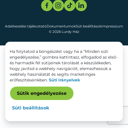
Adatkezelési tájékoztató
Dokumentumok
Süti beállítások
Impresszum
© 2026 Lurdy Ház
Ha folytatod a böngészést vagy ha a “Minden süti
engedélyezése,” gombra kattintasz, elfogadod az első-
és harmadik fél sütijeinek tárolását a készülékeden,
hogy javítsd a webhely navigációt, elemezhessük a
webhely használatát és segíts marketinges
erőfeszítéseinkben.
Süti Irányelvek
Sütik engedélyezése
Süti beállítások