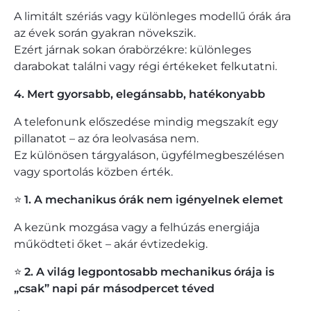
A limitált szériás vagy különleges modellű órák ára
az évek során gyakran növekszik.
Ezért járnak sokan órabörzékre: különleges
darabokat találni vagy régi értékeket felkutatni.
4. Mert gyorsabb, elegánsabb, hatékonyabb
A telefonunk előszedése mindig megszakít egy
pillanatot – az óra leolvasása nem.
Ez különösen tárgyaláson, ügyfélmegbeszélésen
vagy sportolás közben érték.
⭐
1. A mechanikus órák nem igényelnek elemet
A kezünk mozgása vagy a felhúzás energiája
működteti őket – akár évtizedekig.
⭐
2. A világ legpontosabb mechanikus órája is
„csak” napi pár másodpercet téved