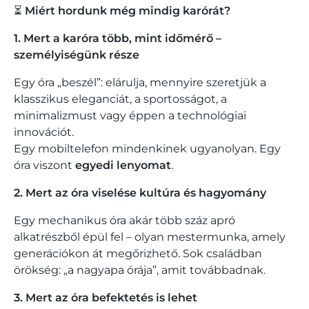
⏳
Miért hordunk még mindig karórát?
1. Mert a karóra több, mint időmérő –
személyiségünk része
Egy óra „beszél”: elárulja, mennyire szeretjük a
klasszikus eleganciát, a sportosságot, a
minimalizmust vagy éppen a technológiai
innovációt.
Egy mobiltelefon
mindenkinek ugyanolyan
. Egy
óra viszont
egyedi lenyomat
.
2. Mert az óra viselése kultúra és hagyomány
Egy mechanikus óra akár több száz apró
alkatrészből épül fel – olyan mestermunka, amely
generációkon át megőrizhető. Sok családban
örökség: „a nagyapa órája”, amit továbbadnak.
3. Mert az óra befektetés is lehet