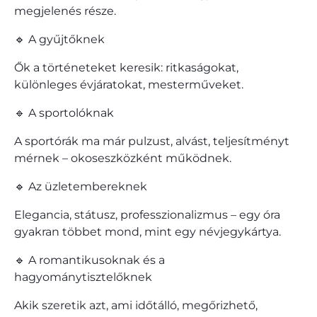
megjelenés része.
🔹 A gyűjtőknek
Ők a történeteket keresik: ritkaságokat,
különleges évjáratokat, mesterműveket.
🔹 A sportolóknak
A sportórák ma már pulzust, alvást, teljesítményt
mérnek – okoseszközként működnek.
🔹 Az üzletembereknek
Elegancia, státusz, professzionalizmus – egy óra
gyakran többet mond, mint egy névjegykártya.
🔹 A romantikusoknak és a
hagyománytisztelőknek
Akik szeretik azt, ami időtálló, megőrizhető,