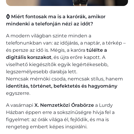
⌚ Miért fontosak ma is a karórák, amikor
mindenki a telefonján nézi az időt?
A modern világban szinte minden a
telefonunkban van: az időjárás, a naptár, a térkép –
és persze az idő is. Mégis, a karóra
túlélte a
digitális korszakot
, és újra erőre kapott. A
viselhető kiegészítők egyik legértékesebb,
legszemélyesebb darabja lett.
Nemcsak mérnöki csoda, nemcsak stílus, hanem
identitás, történet, befektetés és hagyomány
egyszerre.
A vasárnapi
X. Nemzetközi Órabörze
a Lurdy
Házban éppen erre a sokszínűségre hívja fel a
figyelmet: az órák világa él, fejlődik, és ma is
rengeteg embert képes inspirálni.