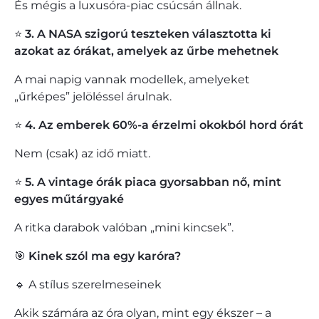
És mégis a luxusóra-piac csúcsán állnak.
⭐
3. A NASA szigorú teszteken választotta ki
azokat az órákat, amelyek az űrbe mehetnek
A mai napig vannak modellek, amelyeket
„űrképes” jelöléssel árulnak.
⭐
4. Az emberek 60%-a érzelmi okokból hord órát
Nem (csak) az idő miatt.
⭐
5. A vintage órák piaca gyorsabban nő, mint
egyes műtárgyaké
A ritka darabok valóban „mini kincsek”.
🎯
Kinek szól ma egy karóra?
🔹 A stílus szerelmeseinek
Akik számára az óra olyan, mint egy ékszer – a