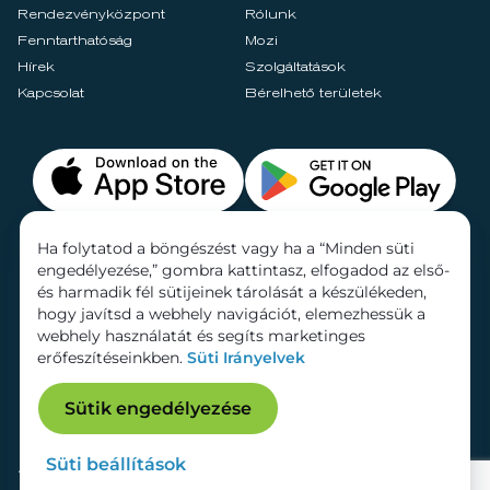
Rendezvényközpont
Rólunk
Fenntarthatóság
Mozi
Hírek
Szolgáltatások
Kapcsolat
Bérelhető területek
Ha folytatod a böngészést vagy ha a “Minden süti
engedélyezése,” gombra kattintasz, elfogadod az első-
és harmadik fél sütijeinek tárolását a készülékeden,
hogy javítsd a webhely navigációt, elemezhessük a
webhely használatát és segíts marketinges
erőfeszítéseinkben.
Süti Irányelvek
Sütik engedélyezése
Süti beállítások
Adatkezelési tájékoztató
Dokumentumok
Süti beállítások
Impresszum
© 2026 Lurdy Ház