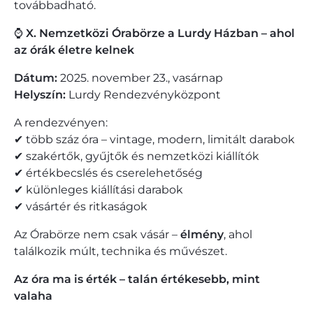
továbbadható.
⌚
X. Nemzetközi Órabörze a Lurdy Házban – ahol
az órák életre kelnek
Dátum:
2025. november 23., vasárnap
Helyszín:
Lurdy Rendezvényközpont
A rendezvényen:
✔ több száz óra – vintage, modern, limitált darabok
✔ szakértők, gyűjtők és nemzetközi kiállítók
✔ értékbecslés és cserelehetőség
✔ különleges kiállítási darabok
✔ vásártér és ritkaságok
Az Órabörze nem csak vásár –
élmény
, ahol
találkozik múlt, technika és művészet.
Az óra ma is érték – talán értékesebb, mint
valaha