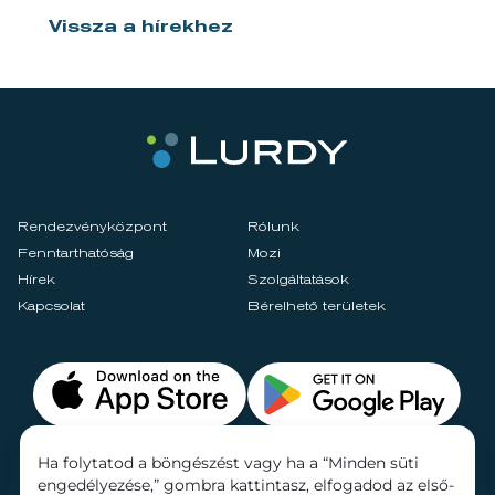
Vissza a hírekhez
Rendezvényközpont
Rólunk
Fenntarthatóság
Mozi
Hírek
Szolgáltatások
Kapcsolat
Bérelhető területek
Ha folytatod a böngészést vagy ha a “Minden süti
engedélyezése,” gombra kattintasz, elfogadod az első-