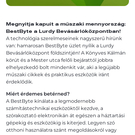
Megnyitja kapuit a műszaki mennyország:
BestByte a Lurdy Bevásárlóközpontban!
A technológia szerelmeseinek nagyszerű hírünk
van: hamarosan BestByte üzlet nyílik a Lurdy
Bevásárlóközpont földszintjén! A Könyves Kálmán
körút és a Mester utca felőli bejárattól jobbra
elhelyezkedő bolt mindenkit vár, aki a legújabb
műszaki cikkek és praktikus eszközök iránt
érdeklődik.
Miért érdemes betérned?
A BestByte kínálata a legmodernebb
számítástechnikai eszközöktől kezdve, a
szórakoztató elektronikán át egészen a háztartási
gépekig és eszközökig is kiterjed. Legyen szó
otthoni használatra szánt megoldásokról vagy