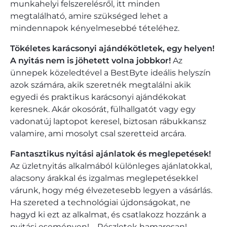
munkahelyi felszerelésről, itt minden
megtalálható, amire szükséged lehet a
mindennapok kényelmesebbé tételéhez.
Tökéletes karácsonyi ajándékötletek, egy helyen!
A nyitás nem is jöhetett volna jobbkor!
Az
ünnepek közeledtével a BestByte ideális helyszín
azok számára, akik szeretnék megtalálni akik
egyedi és praktikus karácsonyi ajándékokat
keresnek. Akár okosórát, fülhallgatót vagy egy
vadonatúj laptopot keresel, biztosan rábukkansz
valamire, ami mosolyt csal szeretteid arcára.
Fantasztikus nyitási ajánlatok és meglepetések!
Az üzletnyitás alkalmából különleges ajánlatokkal,
alacsony árakkal és izgalmas meglepetésekkel
várunk, hogy még élvezetesebb legyen a vásárlás.
Ha szereted a technológiai újdonságokat, ne
hagyd ki ezt az alkalmat, és csatlakozz hozzánk a
nyitási eseményen! – Részletek hamarosan!