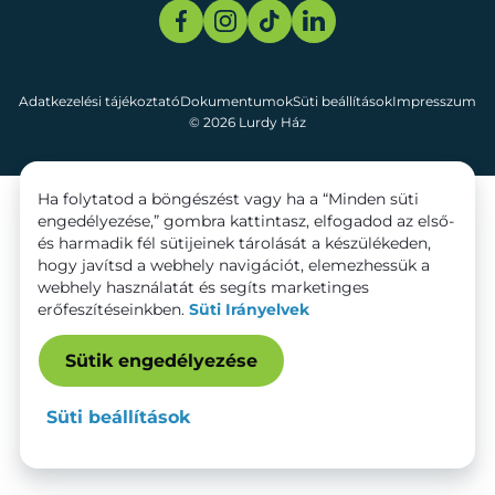
Adatkezelési tájékoztató
Dokumentumok
Süti beállítások
Impresszum
© 2026 Lurdy Ház
Ha folytatod a böngészést vagy ha a “Minden süti
engedélyezése,” gombra kattintasz, elfogadod az első-
és harmadik fél sütijeinek tárolását a készülékeden,
hogy javítsd a webhely navigációt, elemezhessük a
webhely használatát és segíts marketinges
erőfeszítéseinkben.
Süti Irányelvek
Sütik engedélyezése
Süti beállítások