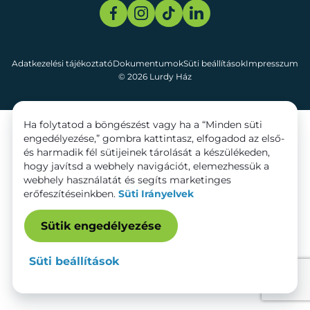
Adatkezelési tájékoztató
Dokumentumok
Süti beállítások
Impresszum
© 2026 Lurdy Ház
Ha folytatod a böngészést vagy ha a “Minden süti
engedélyezése,” gombra kattintasz, elfogadod az első-
és harmadik fél sütijeinek tárolását a készülékeden,
hogy javítsd a webhely navigációt, elemezhessük a
webhely használatát és segíts marketinges
erőfeszítéseinkben.
Süti Irányelvek
Sütik engedélyezése
Süti beállítások