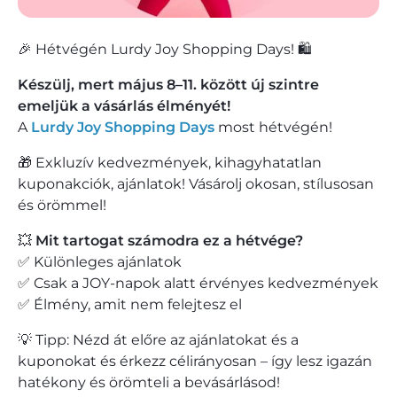
🎉 Hétvégén Lurdy Joy Shopping Days! 🛍️
Készülj, mert május 8–11. között új szintre
emeljük a vásárlás élményét!
A
Lurdy Joy Shopping Days
most hétvégén!
🎁 Exkluzív kedvezmények, kihagyhatatlan
kuponakciók, ajánlatok! Vásárolj okosan, stílusosan
és örömmel!
💥
Mit tartogat számodra ez a hétvége?
✅ Különleges ajánlatok
✅ Csak a JOY-napok alatt érvényes kedvezmények
✅ Élmény, amit nem felejtesz el
💡 Tipp: Nézd át előre az ajánlatokat és a
kuponokat és érkezz célirányosan – így lesz igazán
hatékony és örömteli a bevásárlásod!