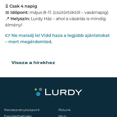
⏳
Csak 4 napig
📅
Időpont:
május 8–11. (csütörtöktől – vasárnapig)
📍
Helyszín:
Lurdy Ház – ahol a vásárlás is mindig
élmény!
👉 Ne maradj le! Vidd haza a legjobb ajánlatokat
– mert megérdemled.
Vissza a hírekhez
Rendezvényközpont
Rólunk
Fenntarthatóság
Mozi