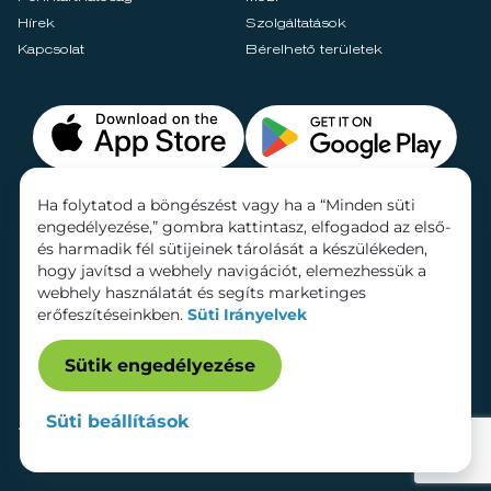
Hírek
Szolgáltatások
Kapcsolat
Bérelhető területek
Ha folytatod a böngészést vagy ha a “Minden süti
engedélyezése,” gombra kattintasz, elfogadod az első-
és harmadik fél sütijeinek tárolását a készülékeden,
hogy javítsd a webhely navigációt, elemezhessük a
webhely használatát és segíts marketinges
erőfeszítéseinkben.
Süti Irányelvek
Sütik engedélyezése
Süti beállítások
Adatkezelési tájékoztató
Dokumentumok
Süti beállítások
Impresszum
© 2026 Lurdy Ház