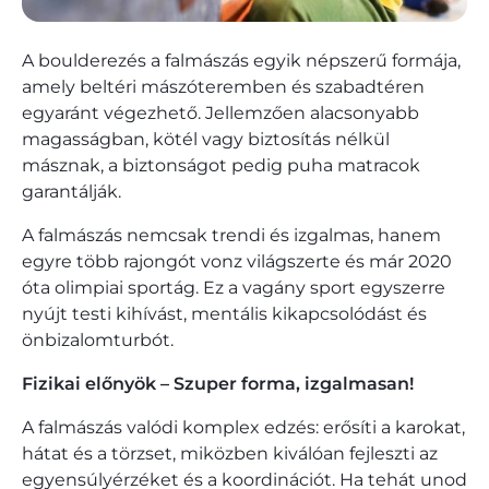
A boulderezés a falmászás egyik népszerű formája,
amely beltéri mászóteremben és szabadtéren
egyaránt végezhető. Jellemzően alacsonyabb
magasságban, kötél vagy biztosítás nélkül
másznak, a biztonságot pedig puha matracok
garantálják.
A falmászás nemcsak trendi és izgalmas, hanem
egyre több rajongót vonz világszerte és már 2020
óta olimpiai sportág. Ez a vagány sport egyszerre
nyújt testi kihívást, mentális kikapcsolódást és
önbizalomturbót.
Fizikai előnyök – Szuper forma, izgalmasan!
A falmászás valódi komplex edzés: erősíti a karokat,
hátat és a törzset, miközben kiválóan fejleszti az
egyensúlyérzéket és a koordinációt. Ha tehát unod