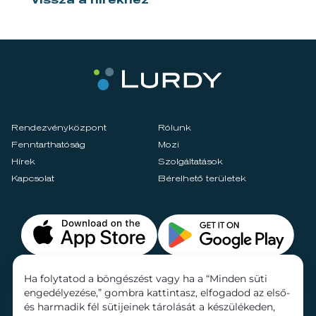
Vissza a hírekhez
Rendezvényközpont
Rólunk
Fenntarthatóság
Mozi
Hírek
Szolgáltatások
Kapcsolat
Bérelhető területek
Ha folytatod a böngészést vagy ha a “Minden süti
engedélyezése,” gombra kattintasz, elfogadod az első-
és harmadik fél sütijeinek tárolását a készülékeden,