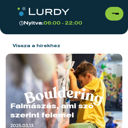
Nyitva:
06:00 - 22:00
Vissza a hírekhez
Falmászás, ami szó
szerint felemel
2025.03.13.