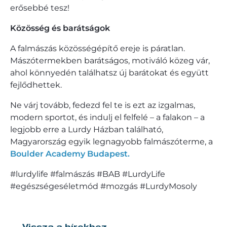
erősebbé tesz!
Közösség és barátságok
A falmászás közösségépítő ereje is páratlan.
Mászótermekben barátságos, motiváló közeg vár,
ahol könnyedén találhatsz új barátokat és együtt
fejlődhettek.
Ne várj tovább, fedezd fel te is ezt az izgalmas,
modern sportot, és indulj el felfelé – a falakon – a
legjobb erre a Lurdy Házban található,
Magyarország egyik legnagyobb falmászóterme, a
Boulder Academy Budapest.
#lurdylife #falmászás #BAB #LurdyLife
#egészségeséletmód #mozgás #LurdyMosoly