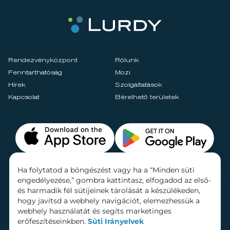
Rendezvényközpont
Rólunk
Fenntarthatóság
Mozi
Hírek
Szolgáltatások
Kapcsolat
Bérelhető területek
Ha folytatod a böngészést vagy ha a “Minden süti
engedélyezése,” gombra kattintasz, elfogadod az első-
és harmadik fél sütijeinek tárolását a készülékeden,
hogy javítsd a webhely navigációt, elemezhessük a
webhely használatát és segíts marketinges
erőfeszítéseinkben.
Süti Irányelvek