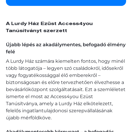
A Lurdy Ház Ezüst Access4you
Tanúsítványt szerzett
Újabb lépés az akadálymentes, befogadó élmény
felé
A Lurdy Ház számára kiemelten fontos, hogy minél
több látogatója – legyen szó családokról, idősekről
vagy fogyatékossággal élő emberekről –
biztonságosan és előre tervezhetően élvezhesse a
bevásárlóközpont szolgáltatásait. Ezt a szemléletet
ismerte el most az Access4you Ezüst
Tanúsítványa, amely a Lurdy Ház elkötelezett,
felelős ingatlantulajdonosi szerepvállalásának
újabb mérföldköve.​
Akadálymentesebb környezet – a befogadás