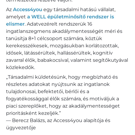
Az
Access4you
egy társadalmi hatású vállalat,
amelyet
a WELL épületminősítő rendszer is
elismer
. Adatvezérelt rendszerük 16
ingatlanszegmens akadálymentességét méri és
tanúsítja 8+1 célcsoport számára, köztük
kerekesszékesek, mozgásukban korlátozottak,
idősek, látássérültek, hallássérültek, kognitív
zavarral élők, babakocsival, valamint segítőkutyával
közlekedők.​
„Társadalmi küldetésünk, hogy megbízható és
részletes adatokat nyújtsunk az ingatlanok
tulajdonosai, befektetői, bérlői és a
fogyatékossággal élők számára, és motiváljuk a
piaci szereplőket, hogy az akadálymentességet
prioritásként kezeljék.”
— Berecz Balázs, az Access4you alapítója és
ügyvezetője