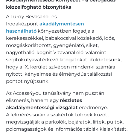
kézzelfogható bizonyítéka
A Lurdy Bevásárló- és
Irodaközpont
akadálymentesen
használható
környezetben fogadja a
kerekesszékkel, babakocsival közlekedő, idős,
mozgáskorlátozott, gyengénlátó, siket,
nagyothalló, kognitív zavarral élő, valamint
segítőkutyával érkező látogatókat. Küldetésünk,
hogy a IX. kerület szívében mindenki számára
nyitott, kényelmes és élménydús találkozási
pontot nyújtsunk.​
Az Access4you tanúsítvány nem pusztán
elismerés, hanem egy
részletes
akadálymentességi vizsgálat
eredménye.
A felmérés során a szakértők többek között
megvizsgálják a parkolók, bejáratok, liftek, pultok,
polcmagasságok és információs táblák kialakítását.