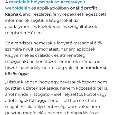
A
megfelelt helyszínek az Access4you
weboldalán
és applikációjában
önálló profilt
kapnak
, ahol részletes, fényképekkel kiegészített
információk segítik a látogatókat az
akadálymentes közlekedés és szolgáltatások
megismerésében.
Ez a rendszer nemcsak a fogyatékossággal élők
számára nyújt támogatást, hanem az idősek,
kisgyermekes családok és átmenetileg
mozgásukban korlátozott emberek számára is —
hiszen az akadálymentesség valójában
mindenki
közös ügye
.
„Hiszünk abban, hogy egy bevásárlóközpont nem
pusztán üzletek sokasága, hanem közösségi tér is,
ahol minden látogató – élethelyzettől, kortól vagy
adottságoktól függetlenül – otthon érezheti
magát. Az akadálymentesség számunkra nem
pusztán megfelelés, hanem a befogadás és az