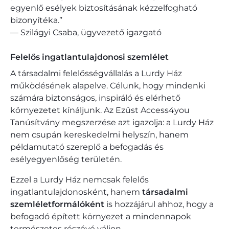
egyenlő esélyek biztosításának kézzelfogható
bizonyítéka.”
— Szilágyi Csaba, ügyvezető igazgató
Felelős ingatlantulajdonosi szemlélet
A társadalmi felelősségvállalás a Lurdy Ház
működésének alapelve. Célunk, hogy mindenki
számára biztonságos, inspiráló és elérhető
környezetet kínáljunk. Az Ezüst Access4you
Tanúsítvány megszerzése azt igazolja: a Lurdy Ház
nem csupán kereskedelmi helyszín, hanem
példamutató szereplő a befogadás és
esélyegyenlőség területén.​
Ezzel a Lurdy Ház nemcsak felelős
ingatlantulajdonosként, hanem
társadalmi
szemléletformálóként
is hozzájárul ahhoz, hogy a
befogadó épített környezet a mindennapok
természetes részévé váljon.