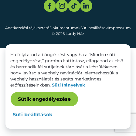
Adatkezelési tájékoztató
Dokumentumok
Süti beállítások
Impresszum
© 2026 Lurdy Ház
Ha folytatod a böngészést vagy ha a “Minden süti
engedélyezése,” gombra kattintasz, elfogadod az első-
és harmadik fél sütijeinek tárolását a készülékeden,
hogy javítsd a webhely navigációt, elemezhessük a
webhely használatát és segíts marketinges
erőfeszítéseinkben.
Süti Irányelvek
Sütik engedélyezése
Süti beállítások