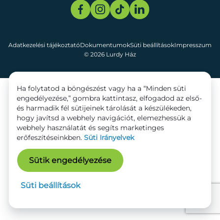
Adatkezelési tájékoztató
Dokumentumok
Süti beállítások
Impresszum
© 2026 Lurdy Ház
Ha folytatod a böngészést vagy ha a “Minden süti
engedélyezése,” gombra kattintasz, elfogadod az első-
és harmadik fél sütijeinek tárolását a készülékeden,
hogy javítsd a webhely navigációt, elemezhessük a
webhely használatát és segíts marketinges
erőfeszítéseinkben.
Süti Irányelvek
Sütik engedélyezése
Süti beállítások