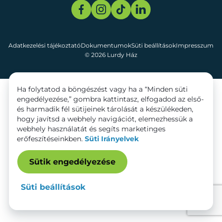
Adatkezelési tájékoztató
Dokumentumok
Süti beállítások
Impresszum
© 2026 Lurdy Ház
Ha folytatod a böngészést vagy ha a “Minden süti
engedélyezése,” gombra kattintasz, elfogadod az első-
és harmadik fél sütijeinek tárolását a készülékeden,
hogy javítsd a webhely navigációt, elemezhessük a
webhely használatát és segíts marketinges
erőfeszítéseinkben.
Süti Irányelvek
Sütik engedélyezése
Süti beállítások