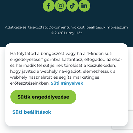
Adatkezelési tájékoztató
Dokumentumok
Süti beállítások
Impresszum
© 2026 Lurdy Ház
Ha folytatod a böngészést vagy ha a “Minden süti
engedélyezése,” gombra kattintasz, elfogadod az első-
és harmadik fél sütijeinek tárolását a készülékeden,
hogy javítsd a webhely navigációt, elemezhessük a
webhely használatát és segíts marketinges
erőfeszítéseinkben.
Süti Irányelvek
Sütik engedélyezése
Süti beállítások