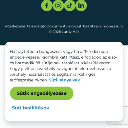
Adatkezelési tájékoztató
Dokumentumok
Süti beállítások
Impresszum
© 2026 Lurdy Ház
Ha folytatod a böngészést vagy ha a “Minden süti
engedélyezése,” gombra kattintasz, elfogadod az első-
és harmadik fél sütijeinek tárolását a készülékeden,
hogy javítsd a webhely navigációt, elemezhessük a
webhely használatát és segíts marketinges
erőfeszítéseinkben.
Süti Irányelvek
Sütik engedélyezése
Süti beállítások