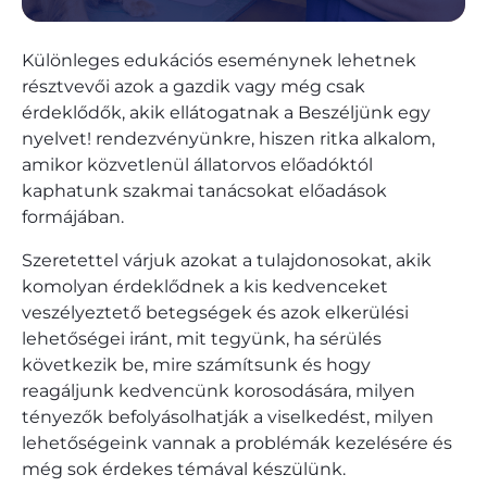
Különleges edukációs eseménynek lehetnek
résztvevői azok a gazdik vagy még csak
érdeklődők, akik ellátogatnak a Beszéljünk egy
nyelvet! rendezvényünkre, hiszen ritka alkalom,
amikor közvetlenül állatorvos előadóktól
kaphatunk szakmai tanácsokat előadások
formájában.
Szeretettel várjuk azokat a tulajdonosokat, akik
komolyan érdeklődnek a kis kedvenceket
veszélyeztető betegségek és azok elkerülési
lehetőségei iránt, mit tegyünk, ha sérülés
következik be, mire számítsunk és hogy
reagáljunk kedvencünk korosodására, milyen
tényezők befolyásolhatják a viselkedést, milyen
lehetőségeink vannak a problémák kezelésére és
még sok érdekes témával készülünk.