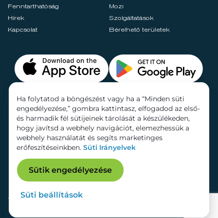
Fenntarthatóság
Mozi
Hírek
Szolgáltatások
Kapcsolat
Bérelhető területek
Ha folytatod a böngészést vagy ha a “Minden süti
engedélyezése,” gombra kattintasz, elfogadod az első-
és harmadik fél sütijeinek tárolását a készülékeden,
hogy javítsd a webhely navigációt, elemezhessük a
webhely használatát és segíts marketinges
erőfeszítéseinkben.
Süti Irányelvek
Sütik engedélyezése
Süti beállítások
Adatkezelési tájékoztató
Dokumentumok
Süti beállítások
Impresszum
© 2026 Lurdy Ház