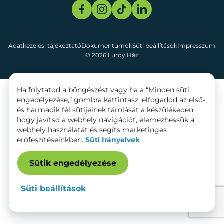
Adatkezelési tájékoztató
Dokumentumok
Süti beállítások
Impresszum
© 2026 Lurdy Ház
Ha folytatod a böngészést vagy ha a “Minden süti
engedélyezése,” gombra kattintasz, elfogadod az első-
és harmadik fél sütijeinek tárolását a készülékeden,
hogy javítsd a webhely navigációt, elemezhessük a
webhely használatát és segíts marketinges
erőfeszítéseinkben.
Süti Irányelvek
Sütik engedélyezése
Süti beállítások