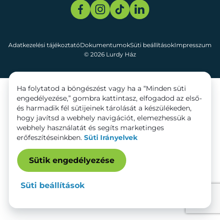
Adatkezelési tájékoztató
Dokumentumok
Süti beállítások
Impresszum
© 2026 Lurdy Ház
Ha folytatod a böngészést vagy ha a “Minden süti
engedélyezése,” gombra kattintasz, elfogadod az első-
és harmadik fél sütijeinek tárolását a készülékeden,
hogy javítsd a webhely navigációt, elemezhessük a
webhely használatát és segíts marketinges
erőfeszítéseinkben.
Süti Irányelvek
Sütik engedélyezése
Süti beállítások