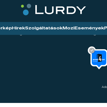
érkép
Hírek
Szolgáltatások
Mozi
Események
P
tarthatóság
Mozi
Hírek
Szolgáltat
Ada