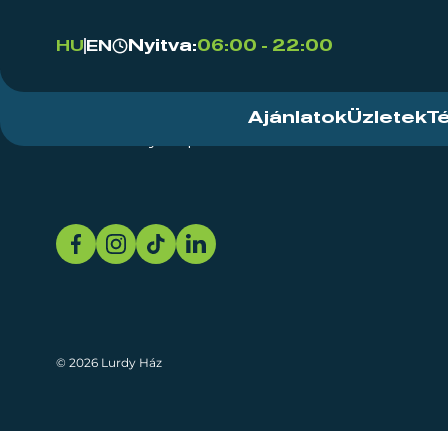
Nyitva:
06:00 - 22:00
HU
EN
Ajánlatok
Üzletek
T
Rendezvényközpont
Rólunk
Fenn
© 2026 Lurdy Ház