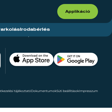
Applikáció
arkolás
Irodabérlés
ások
Kapcsolat
Bérelhető területek
tkezelési tájékoztató
Dokumentumok
Süti beállítások
Impresszum