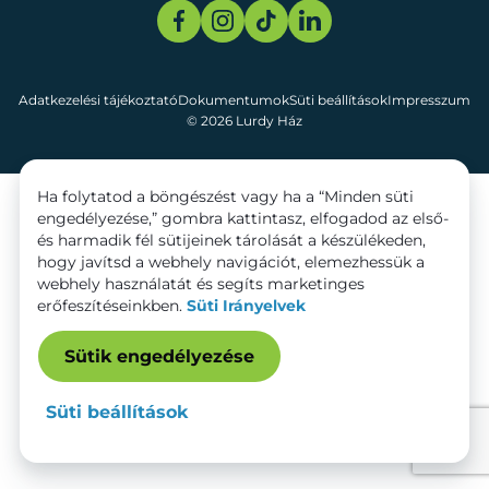
Adatkezelési tájékoztató
Dokumentumok
Süti beállítások
Impresszum
© 2026 Lurdy Ház
Ha folytatod a böngészést vagy ha a “Minden süti
engedélyezése,” gombra kattintasz, elfogadod az első-
és harmadik fél sütijeinek tárolását a készülékeden,
hogy javítsd a webhely navigációt, elemezhessük a
webhely használatát és segíts marketinges
erőfeszítéseinkben.
Süti Irányelvek
Sütik engedélyezése
Süti beállítások