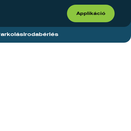
Applikáció
arkolás
Irodabérlés