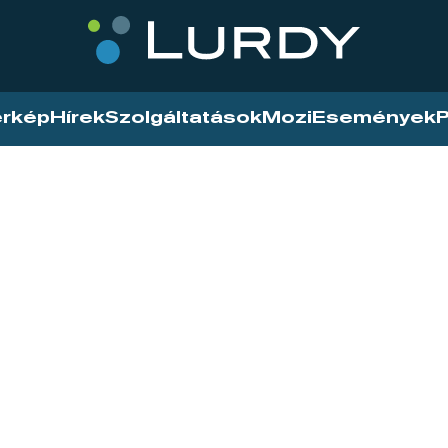
érkép
Hírek
Szolgáltatások
Mozi
Események
P