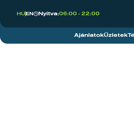
Nyitva:
06:00 - 22:00
HU
EN
Ajánlatok
Üzletek
T