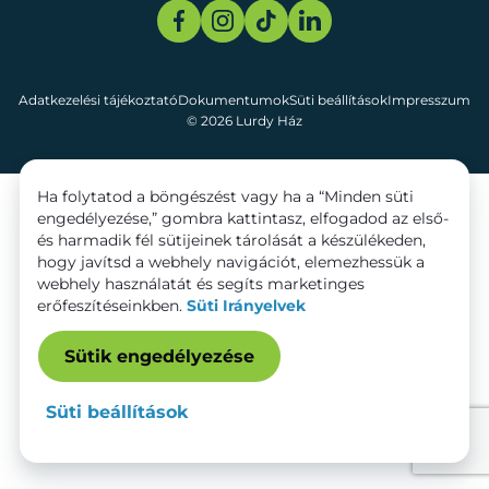
Adatkezelési tájékoztató
Dokumentumok
Süti beállítások
Impresszum
© 2026 Lurdy Ház
Ha folytatod a böngészést vagy ha a “Minden süti
engedélyezése,” gombra kattintasz, elfogadod az első-
és harmadik fél sütijeinek tárolását a készülékeden,
hogy javítsd a webhely navigációt, elemezhessük a
webhely használatát és segíts marketinges
erőfeszítéseinkben.
Süti Irányelvek
Sütik engedélyezése
Süti beállítások