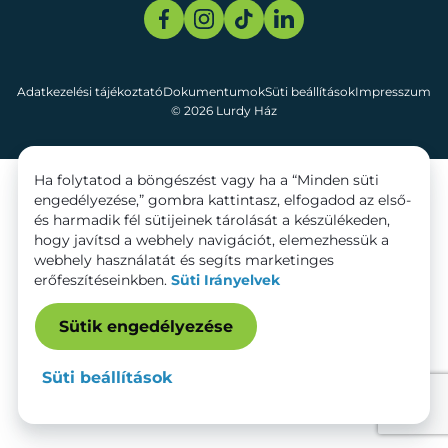
Adatkezelési tájékoztató
Dokumentumok
Süti beállítások
Impresszum
© 2026 Lurdy Ház
Ha folytatod a böngészést vagy ha a “Minden süti
engedélyezése,” gombra kattintasz, elfogadod az első-
és harmadik fél sütijeinek tárolását a készülékeden,
hogy javítsd a webhely navigációt, elemezhessük a
webhely használatát és segíts marketinges
erőfeszítéseinkben.
Süti Irányelvek
Sütik engedélyezése
Süti beállítások