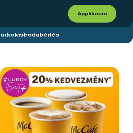
Applikáció
arkolás
Irodabérlés