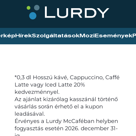
érkép
Hírek
Szolgáltatások
Mozi
Események
P
*0,3 dl Hosszú kávé, Cappuccino, Caffé
Latte vagy Iced Latte 20%
kedvezménnyel.
Az ajánlat kizárólag kasszánál történő
vásárlás során érhető el a kupon
leadásával.
Érvényes a Lurdy McCaféban helyben
fogyasztás esetén 2026. december 31-
ig