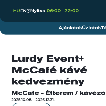
Nyitva:
06:00 - 22:00
HU
EN
Ajánlatok
Üzletek
T
Lurdy Event+
McCafé kávé
kedvezmény
McCafe - Étterem / kávézó
2025.10.08. - 2026.12.31.