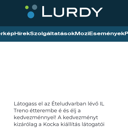
érkép
Hírek
Szolgáltatások
Mozi
Események
P
Látogass el az Ételudvarban lévő IL
Treno étterembe é és élj a
kedvezménnyel! A kedvezményt
kizárólag a Kocka kiállítás látogatói