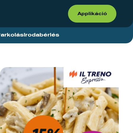
Applikáció
arkolás
Irodabérlés