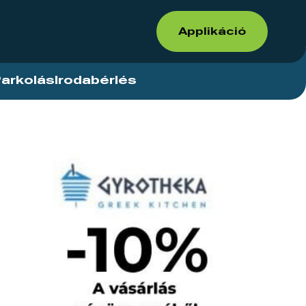
Applikáció
arkolás
Irodabérlés