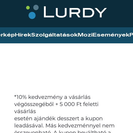
érkép
Hírek
Szolgáltatások
Mozi
Események
P
*10% kedvezmény a vásárlás
végösszegéből + 5 000 Ft feletti
vásárlás
esetén ajándék desszert a kupon
leadásával. Más kedvezménnyel nem
összevonható. A kupon beváltható a