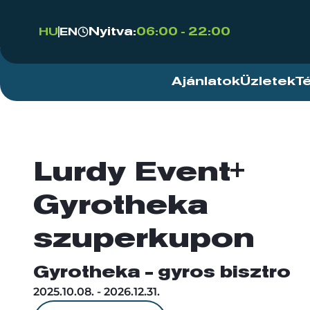
Nyitva:
06:00 - 22:00
HU
EN
Ajánlatok
Üzletek
T
Lurdy Event+
Gyrotheka
szuperkupon
Gyrotheka - gyros bisztro
2025.10.08. - 2026.12.31.