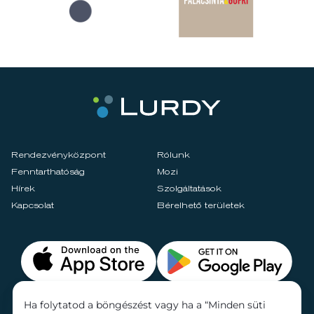
Rendezvényközpont
Rólunk
Fenntarthatóság
Mozi
Hírek
Szolgáltatások
Kapcsolat
Bérelhető területek
Ha folytatod a böngészést vagy ha a “Minden süti