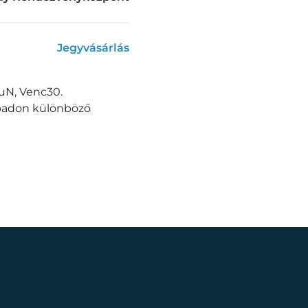
Jegyvásárlás
uN, Venc30.
ínpadon különböző