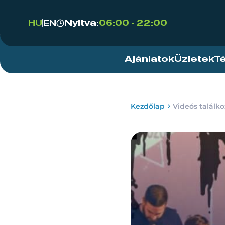
Nyitva:
06:00 - 22:00
HU
EN
Ajánlatok
Üzletek
T
Kezdőlap
Videós találko