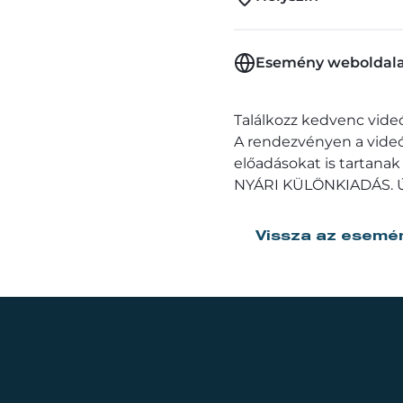
Esemény weboldal
Találkozz kedvenc vide
A rendezvényen a videós
előadásokat is tartana
NYÁRI KÜLÖNKIADÁS. Új 
Vissza az esemé