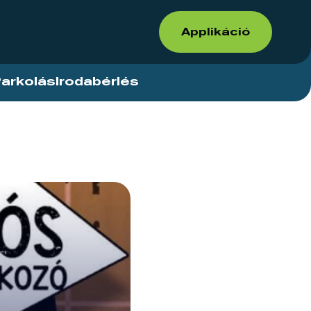
Applikáció
arkolás
Irodabérlés