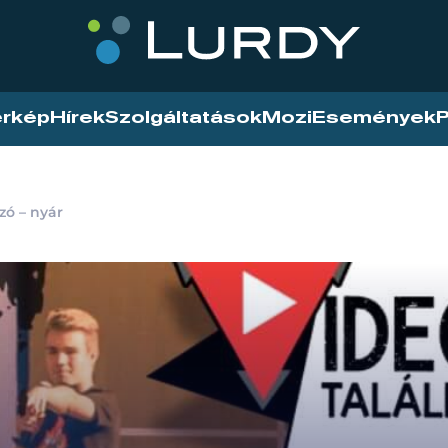
érkép
Hírek
Szolgáltatások
Mozi
Események
P
zó – nyár