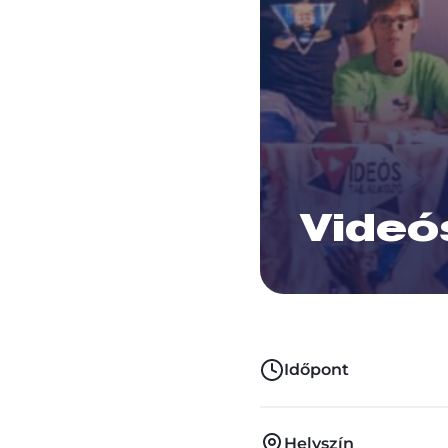
Videós
Időpont
Helyszín