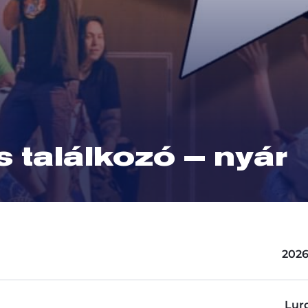
 találkozó – nyár
2026
Lur