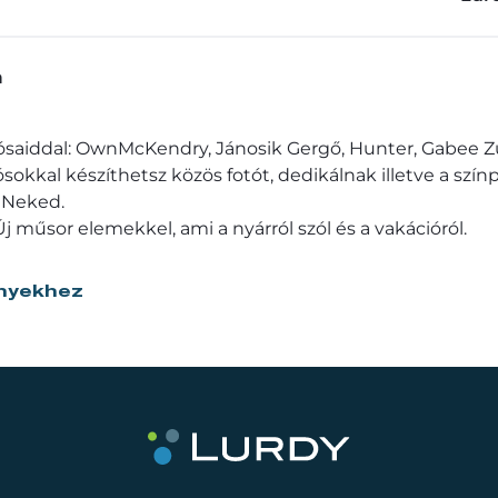
a
ósaiddal: OwnMcKendry, Jánosik Gergő, Hunter, Gabee Z
okkal készíthetsz közös fotót, dedikálnak illetve a sz
k Neked.
műsor elemekkel, ami a nyárról szól és a vakációról.
nyekhez