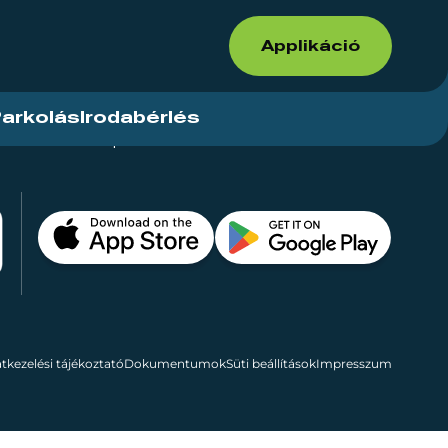
Applikáció
arkolás
Irodabérlés
ások
Kapcsolat
Bérelhető területek
tkezelési tájékoztató
Dokumentumok
Süti beállítások
Impresszum