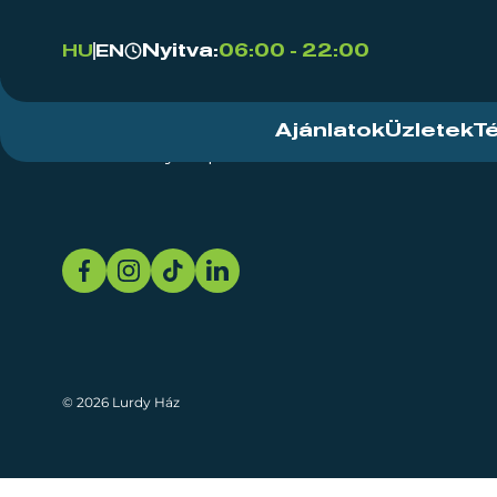
Nyitva:
06:00 - 22:00
HU
EN
Ajánlatok
Üzletek
T
Rendezvényközpont
Rólunk
Fenn
© 2026 Lurdy Ház