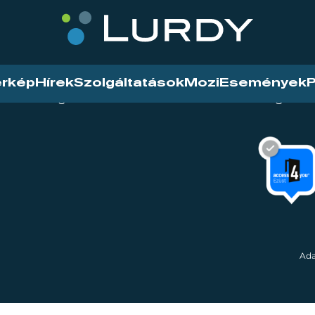
érkép
Hírek
Szolgáltatások
Mozi
Események
P
tarthatóság
Mozi
Hírek
Szolgáltat
Ada