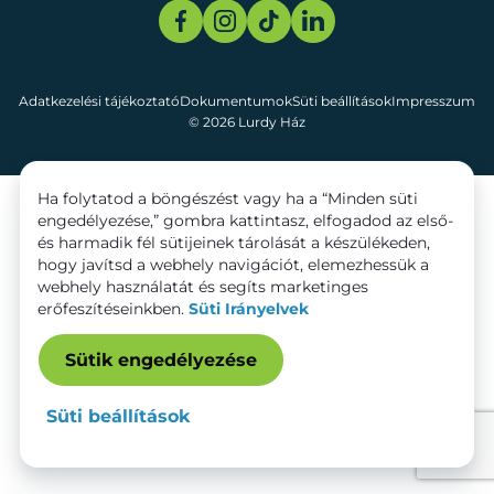
Adatkezelési tájékoztató
Dokumentumok
Süti beállítások
Impresszum
© 2026 Lurdy Ház
Ha folytatod a böngészést vagy ha a “Minden süti
engedélyezése,” gombra kattintasz, elfogadod az első-
és harmadik fél sütijeinek tárolását a készülékeden,
hogy javítsd a webhely navigációt, elemezhessük a
webhely használatát és segíts marketinges
erőfeszítéseinkben.
Süti Irányelvek
Sütik engedélyezése
Süti beállítások