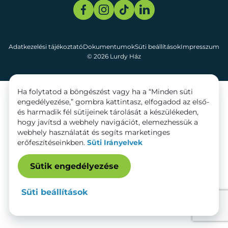
Adatkezelési tájékoztató
Dokumentumok
Süti beállítások
Impresszum
© 2026 Lurdy Ház
Ha folytatod a böngészést vagy ha a “Minden süti
engedélyezése,” gombra kattintasz, elfogadod az első-
és harmadik fél sütijeinek tárolását a készülékeden,
hogy javítsd a webhely navigációt, elemezhessük a
webhely használatát és segíts marketinges
erőfeszítéseinkben.
Süti Irányelvek
Sütik engedélyezése
Süti beállítások