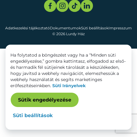
Adatkezelési tájékoztató
Dokumentumok
Süti beállítások
Impresszum
© 2026 Lurdy Ház
Ha folytatod a böngészést vagy ha a “Minden süti
engedélyezése,” gombra kattintasz, elfogadod az első-
és harmadik fél sütijeinek tárolását a készülékeden,
hogy javítsd a webhely navigációt, elemezhessük a
webhely használatát és segíts marketinges
erőfeszítéseinkben.
Süti Irányelvek
Sütik engedélyezése
Süti beállítások