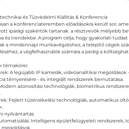
echnikai és Tűzvédelmi Kiállítás & Konferencia
osan a konferenciateremben előadásokra került sor, amel
tt iparági szakértők tartanak. a résztvevők mélyebb be
a és trendekbe. A program célja, hogy gyakorlati tudást
nak a mindennapi munkavégzéshez, a telepítő cégek sz
séhez, a végfelhasználók számára a pedig a költséghat
k témakörei:
ek: A legújabb IP kamerák, videóanalitikai megoldások –
ia térnyerésére - és integrált rendszerek bemutatása.
Modern azonosítási technológiák, biometrikus rendszere
.
rek: Fejlett tűzérzékelési technológiák, automatikus olt
k.
 nyilvántartás
omatizálás: Intelligens épületfelügyeleti rendszerek, I
i megoldások.