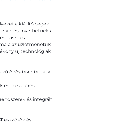
yeket a kiállító cégek
tekintést nyerhetnek a
 és hasznos
ámára az üzletmenetük
ékony új technológiák
 különös tekintettel a
k és hozzáférés-
órendszerek és integrált
oT eszközök és