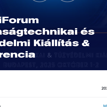
iForum
nságtechnikai és
elmi Kiállítás &
rencia
202
a
M