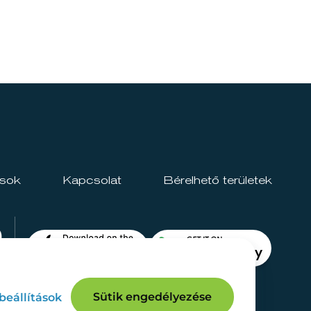
ások
Kapcsolat
Bérelhető területek
Sütik engedélyezése
 beállítások