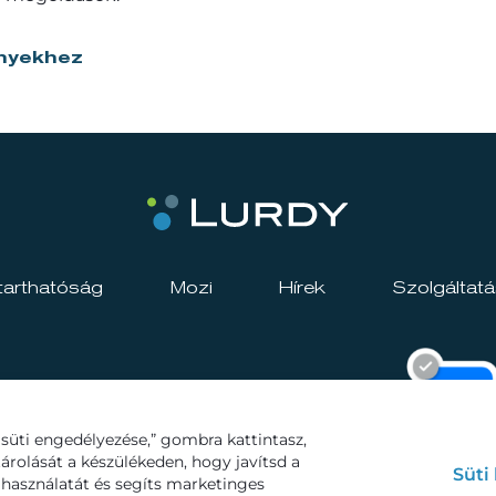
nyekhez
tarthatóság
Mozi
Hírek
Szolgáltat
süti engedélyezése,” gombra kattintasz,
tárolását a készülékeden, hogy javítsd a
Süti
használatát és segíts marketinges