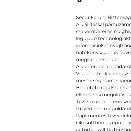
SecuriForum Biztonságt
A kiállítással párhuzam
szakemberei és meghívo
legújabb technológiákb
információkat nyújtsa
hatékonyságának növelé
megismeréséhez.
A konferencia előadáso
Videotechnikai rendszer
mesterséges intelligenc
Beléptető rendszerek: 
ellenőrzési megoldások
Tűzjelző és oltórendsze
tűzvédelmi megoldáso
Papírmentes tűzvédelmi
Okosotthon és épületaut
automatizált biztonság