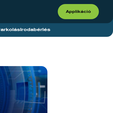
Applikáció
arkolás
Irodabérlés