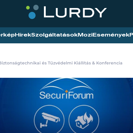
érkép
Hírek
Szolgáltatások
Mozi
Események
P
iztonságtechnikai és Tűzvédelmi Kiállítás & Konferencia