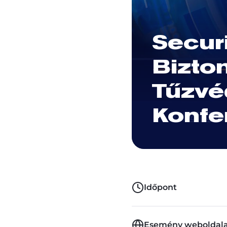
Secur
Bizto
Tűzvéd
Konfe
Időpont
Esemény weboldal