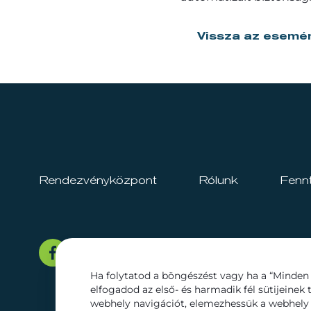
Vissza az esemé
Rendezvényközpont
Rólunk
Fenn
Ha folytatod a böngészést vagy ha a “Minden 
elfogadod az első- és harmadik fél sütijeinek 
webhely navigációt, elemezhessük a webhely 