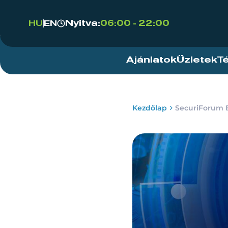
Nyitva:
06:00 - 22:00
HU
EN
Ajánlatok
Üzletek
T
Kezdőlap
SecuriForum B