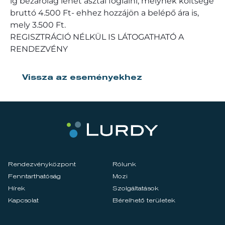
ig bezárólag lehet asztal foglalni, melynek költsége
bruttó 4.500 Ft- ehhez hozzájön a belépő ára is,
mely 3.500 Ft.
REGISZTRÁCIÓ NÉLKÜL IS LÁTOGATHATÓ A
RENDEZVÉNY
Vissza az eseményekhez
Rendezvényközpont
Rólunk
Fenntarthatóság
Mozi
Hírek
Szolgáltatások
Kapcsolat
Bérelhető területek