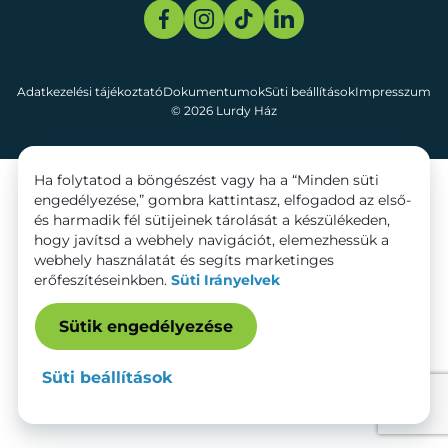
Adatkezelési tájékoztató
Dokumentumok
Süti beállítások
Impresszum
© 2026 Lurdy Ház
Ha folytatod a böngészést vagy ha a “Minden süti
engedélyezése,” gombra kattintasz, elfogadod az első-
és harmadik fél sütijeinek tárolását a készülékeden,
hogy javítsd a webhely navigációt, elemezhessük a
webhely használatát és segíts marketinges
erőfeszítéseinkben.
Süti Irányelvek
Sütik engedélyezése
Süti beállítások