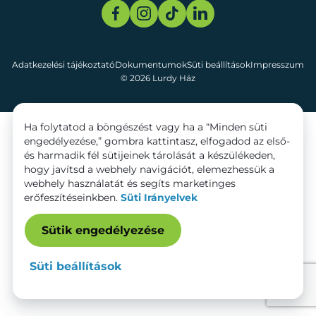
Adatkezelési tájékoztató
Dokumentumok
Süti beállítások
Impresszum
© 2026 Lurdy Ház
Ha folytatod a böngészést vagy ha a “Minden süti
engedélyezése,” gombra kattintasz, elfogadod az első-
és harmadik fél sütijeinek tárolását a készülékeden,
hogy javítsd a webhely navigációt, elemezhessük a
webhely használatát és segíts marketinges
erőfeszítéseinkben.
Süti Irányelvek
Sütik engedélyezése
Süti beállítások