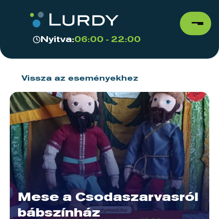
Nyitva:
06:00 - 22:00
Vissza az eseményekhez
Mese a Csodaszarvasról
bábszínház