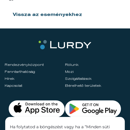
Vissza az eseményekhez
Rendezvényközpont
Rólunk
Fenntarthatóság
Mozi
Hírek
Szolgáltatások
Kapcsolat
Bérelhető területek
Ha folytatod a böngészést vagy ha a “Minden süti