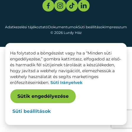
Adatkezelési tájékoztató
Dokumentumok
Süti beállítások
Impresszum
© 2026 Lurdy Ház
Ha folytatod a böngészést vagy ha a “Minden süti
engedélyezése,” gombra kattintasz, elfogadod az első-
és harmadik fél sütijeinek tárolását a készülékeden,
hogy javítsd a webhely navigációt, elemezhessük a
webhely használatát és segíts marketinges
erőfeszítéseinkben.
Süti Irányelvek
Sütik engedélyezése
Süti beállítások