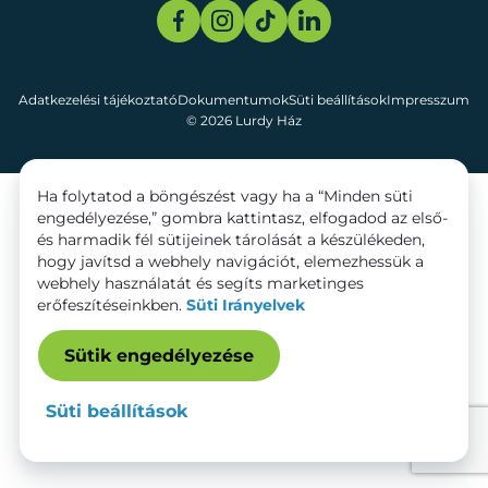
Adatkezelési tájékoztató
Dokumentumok
Süti beállítások
Impresszum
© 2026 Lurdy Ház
Ha folytatod a böngészést vagy ha a “Minden süti
engedélyezése,” gombra kattintasz, elfogadod az első-
és harmadik fél sütijeinek tárolását a készülékeden,
hogy javítsd a webhely navigációt, elemezhessük a
webhely használatát és segíts marketinges
erőfeszítéseinkben.
Süti Irányelvek
Sütik engedélyezése
Süti beállítások